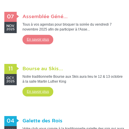
07
Assemblée Géné...
Tous à vos agendas pour bloquer la soirée du vendredi 7
NOV.
novembre 2025 afin de participer à l'Asse...
2025
En savoir plus
11
Bourse au Skis...
Notre traditionnelle Bourse aux Skis aura lieu le 12 & 13 octobre
OCT.
à la salle Martin Luther King
2025
En savoir plus
04
Galette des Rois
Votre club vous convie à la traditionnelle galette des rois qui aura