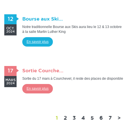
12
Bourse aux Ski...
Notre traditionnelle Bourse aux Skis aura lieu le 12 & 13 octobre
OCT.
à la salle Martin Luther King
2024
En savoir plus
17
Sortie Courche...
Sortie du 17 mars à Courchevel, il reste des places de disponible
MARS
2024
En savoir plus
(current)
1
2
3
4
5
6
7
>