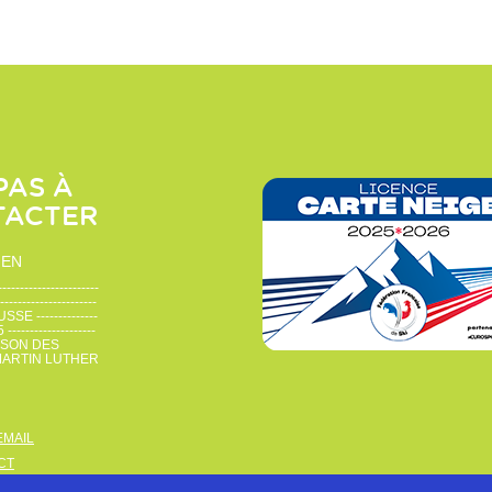
PAS À
TACTER
IEN
--------------------
-----------------
 --------------
-----------------
ISON DES
MARTIN LUTHER
EMAIL
CT