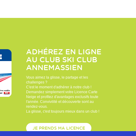
ADHÉREZ EN LIGNE
AU CLUB
SKI CLUB
ANNEMASSIEN
Vous aimez la glisse, le partage et les
challenges ?
C'est le moment d'adhérer à notre club !
Demandez simplement votre Licence Carte
Neige et profitez d'avantages exclusifs toute
l'année. Convivilité et découverte sont au
rendez-vous.
La glisse, c'est toujours mieux dans un club !
JE PRENDS MA LICENCE