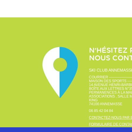
N'HÉSITEZ 
NOUS CON
SKI CLUB ANNEMASS
COURRIER ----------------------
MAISON DES SPORTS ---------
14 AVENUE HENRI-BARBUSSE
BOÎTE AUX LETTRES N°35 ---
PERMANENCES À LA MA
ASSOCIATIONS , SALLE 
KING
74100
ANNEMASSE
06 85 42 04 84
CONTACTEZ-NOUS PAR 
FORMULAIRE DE CONTA