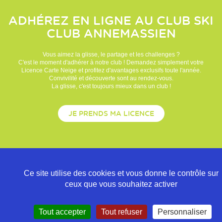
ADHÉREZ EN LIGNE AU CLUB
SKI
CLUB ANNEMASSIEN
Vous aimez la glisse, le partage et les challenges ?
C'est le moment d'adhérer à notre club ! Demandez simplement votre
Licence Carte Neige et profitez d'avantages exclusifs toute l'année.
Convivilité et découverte sont au rendez-vous.
La glisse, c'est toujours mieux dans un club !
JE PRENDS MA LICENCE
Ce site utilise des cookies et vous donne le contrôle sur
ceux que vous souhaitez activer
Tout accepter
Tout refuser
Personnaliser