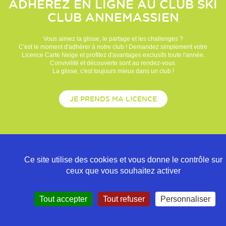
ADHÉREZ EN LIGNE AU CLUB
SKI
CLUB ANNEMASSIEN
Vous aimez la glisse, le partage et les challenges ?
C'est le moment d'adhérer à notre club ! Demandez simplement votre
Licence Carte Neige et profitez d'avantages exclusifs toute l'année.
Convivilité et découverte sont au rendez-vous.
La glisse, c'est toujours mieux dans un club !
JE PRENDS MA LICENCE
Ce site utilise des cookies et vous donne le contrôle sur
ceux que vous souhaitez activer
Tout accepter
Tout refuser
Personnaliser
Politique de confidentialité
Mentions légales
Contact