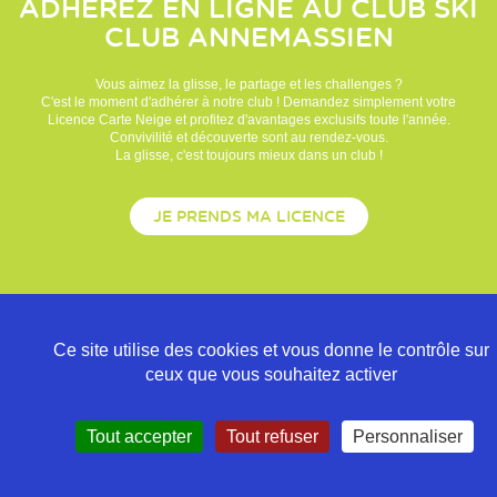
ADHÉREZ EN LIGNE AU CLUB
SKI
CLUB ANNEMASSIEN
Vous aimez la glisse, le partage et les challenges ?
C'est le moment d'adhérer à notre club ! Demandez simplement votre
Licence Carte Neige et profitez d'avantages exclusifs toute l'année.
Convivilité et découverte sont au rendez-vous.
La glisse, c'est toujours mieux dans un club !
JE PRENDS MA LICENCE
Ce site utilise des cookies et vous donne le contrôle sur
ceux que vous souhaitez activer
Tout accepter
Tout refuser
Personnaliser
Politique de confidentialité
Mentions légales
Contact