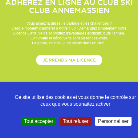
ADHÉREZ EN LIGNE AU CLUB
SKI
CLUB ANNEMASSIEN
Vous aimez la glisse, le partage et les challenges ?
C'est le moment d'adhérer à notre club ! Demandez simplement votre
Licence Carte Neige et profitez d'avantages exclusifs toute l'année.
Convivilité et découverte sont au rendez-vous.
La glisse, c'est toujours mieux dans un club !
JE PRENDS MA LICENCE
Ce site utilise des cookies et vous donne le contrôle sur
ceux que vous souhaitez activer
Tout accepter
Tout refuser
Personnaliser
Politique de confidentialité
Mentions légales
Contact