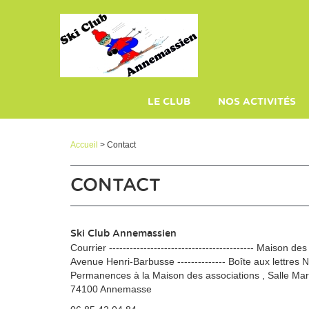
Panneau de gestion des cookies
LE CLUB
NOS ACTIVITÉS
PLAQUETTE
ECOLE DE SKI
Accueil
> Contact
CONTACT
Ski Club Annemassien
Courrier ------------------------------------------ Maison des 
Avenue Henri-Barbusse -------------- Boîte aux lettres N°3
Permanences à la Maison des associations , Salle Mar
74100 Annemasse