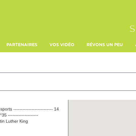
S
PARTENAIRES
VOS VIDÉO
RÉVONS UN PEU
TERRE DE MONTAGNE
MORILLON 27 FÉVRIER 2022
LE MONDE DE JÉRÉMI
sports -------------------------- 14
5 --------------------
tin Luther King