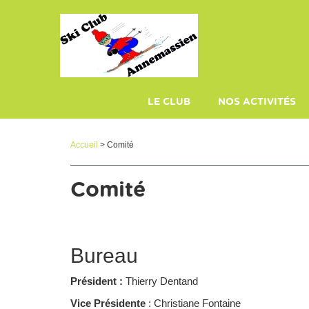
Panneau de gestion des cookies
LE CLUB
NOS ACTIVITÉS
PLAQUETTE
ECOLE DE SKI
Accueil
> Comité
Comité
Bureau
Président
:
Thierry Dentand
Vice Présidente
: Christiane Fontaine