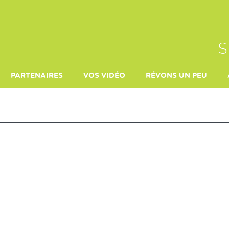
S
PARTENAIRES
VOS VIDÉO
RÉVONS UN PEU
TERRE DE MONTAGNE
MORILLON 27 FÉVRIER 2022
LE MONDE DE JÉRÉMI