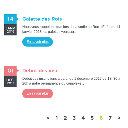
14
Galette des Rois
Nous vous rappelons que lors de la sortie du Roc d'Enfer du 14
JANV.
janvier 2018 les galettes vous ser...
2018
En savoir plus
01
Début des insc...
Début des inscriptions à partir du 1 décembre 2017 de 18h30 à
DÉC.
20h à notre permanence du complexe...
2017
En savoir plus
(current)
<
1
2
3
4
5
6
7
>