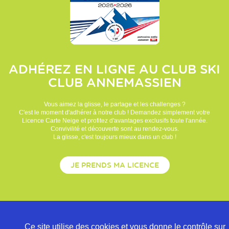
ADHÉREZ EN LIGNE AU CLUB
SKI
CLUB ANNEMASSIEN
Vous aimez la glisse, le partage et les challenges ?
C'est le moment d'adhérer à notre club ! Demandez simplement votre
Licence Carte Neige et profitez d'avantages exclusifs toute l'année.
Convivilité et découverte sont au rendez-vous.
La glisse, c'est toujours mieux dans un club !
JE PRENDS MA LICENCE
Ce site utilise des cookies et vous donne le contrôle sur