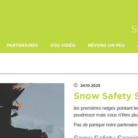
S
PARTENAIRES
VOS VIDÉO
RÉVONS UN PEU
TERRE DE MONTAGNE
MORILLON 27 FÉVRIER 2022
LE MONDE DE JÉRÉMI
24.10.2025
Snow Safety 
les premières neiges pointant l
poudreuse mais vous n'êtes plus
Pas de panique notre partenaire