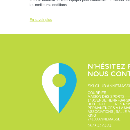
C'est le moment de vous équiper pour commencer la saison da
les meilleurs conditions
En savoir plus
N'HÉSITEZ 
NOUS CON
SKI CLUB ANNEMASS
COURRIER ----------------------
MAISON DES SPORTS ---------
14 AVENUE HENRI-BARBUSSE
BOÎTE AUX LETTRES N°35 ---
PERMANENCES À LA MA
ASSOCIATIONS , SALLE 
KING
74100
ANNEMASSE
06 85 42 04 84