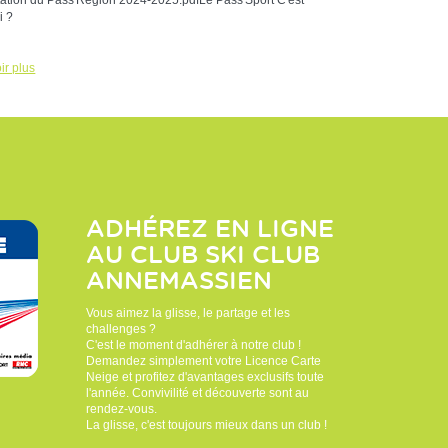
ation du Pass'Région 2024-2025.pdfLe Pass'Sport C'est
i ?
ir plus
ADHÉREZ EN LIGNE
AU CLUB
SKI CLUB
ANNEMASSIEN
Vous aimez la glisse, le partage et les
challenges ?
C'est le moment d'adhérer à notre club !
Demandez simplement votre Licence Carte
Neige et profitez d'avantages exclusifs toute
l'année. Convivilité et découverte sont au
rendez-vous.
La glisse, c'est toujours mieux dans un club !