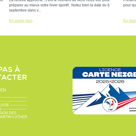
ns
La rentrée approche ; c'est le moment de venir nous voir pour
Présent
préparer au mieux votre hiver sportif. Notez bien la date du 6
pour qu
septembre dans v...
En savoir plus
En savo
PAS À
TACTER
IEN
--------------------
-----------------
 --------------
-----------------
ISON DES
MARTIN LUTHER